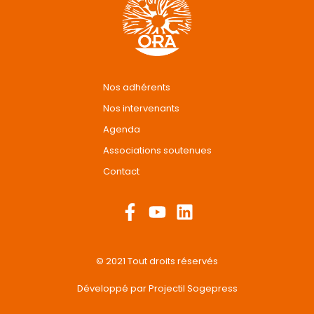
Nos adhérents
Nos intervenants
Agenda
Associations soutenues
Contact
F
Y
L
a
o
i
c
u
n
e
t
k
© 2021 Tout droits réservés
b
u
e
o
b
d
Développé par
Projectil Sogepress
o
e
i