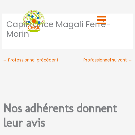
Aller
au
contenu
CapiFrance Magali Ferré-
Morin
←
Professionnel précédent
Professionnel suivant
→
Nos adhérents donnent
leur avis