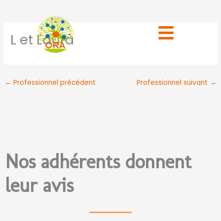
Aller
au
contenu
L et Laura
←
Professionnel précédent
Professionnel suivant
→
Nos adhérents donnent
leur avis