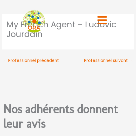
Aller
au
contenu
My French Agent – Ludovic
Jourdain
←
Professionnel précédent
Professionnel suivant
→
Nos adhérents donnent
leur avis