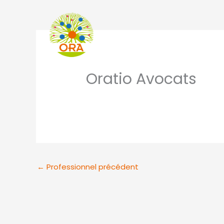
Aller
au
contenu
Nos adhérents
Oratio Avocats
←
Professionnel précédent