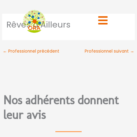
Aller
au
contenu
Rêves d’Ailleurs
←
Professionnel précédent
Professionnel suivant
→
Nos adhérents donnent
leur avis